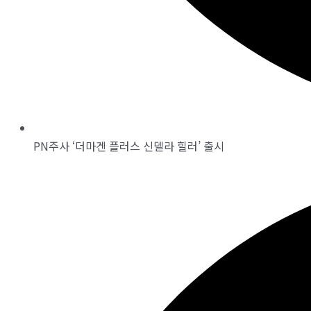
PN주사 ‘더마겐 플러스 신델라 힐러’ 출시